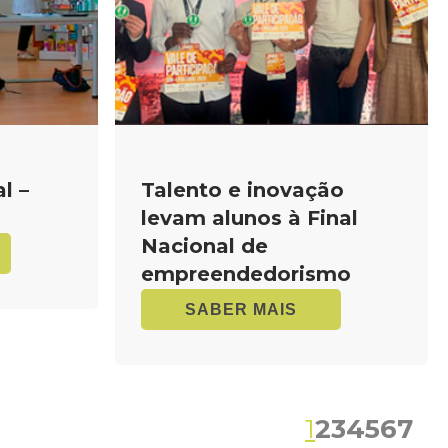
l –
Talento e inovação
levam alunos à Final
Nacional de
empreendedorismo
SABER MAIS
1
2
3
4
5
6
7