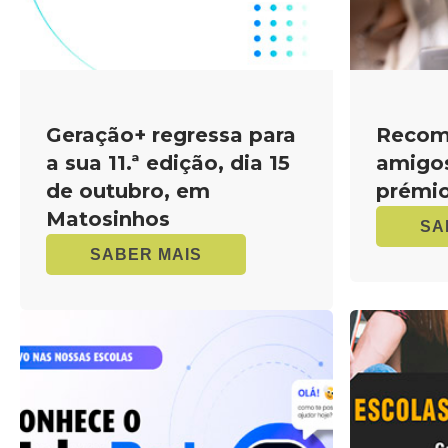
Geração+ regressa para
Recom
a sua 11.ª edição, dia 15
amigo
de outubro, em
prémi
Matosinhos
SA
SABER MAIS