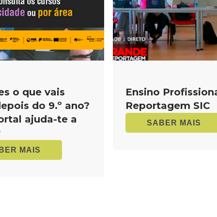
es o que vais
Ensino Profissiona
depois do 9.º ano?
Reportagem SIC
ortal ajuda-te a
SABER MAIS
r
BER MAIS