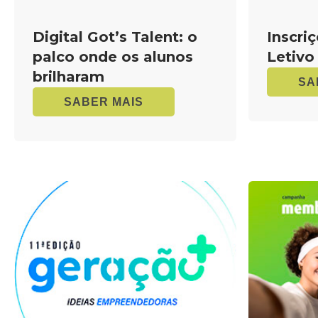
Digital Got’s Talent: o
Inscri
palco onde os alunos
Letivo
brilharam
SA
SABER MAIS