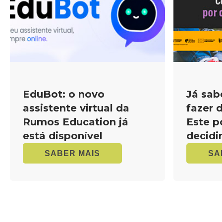
EduBot: o novo
Já sab
assistente virtual da
fazer 
Rumos Education já
Este p
está disponível
decidi
SABER MAIS
SA