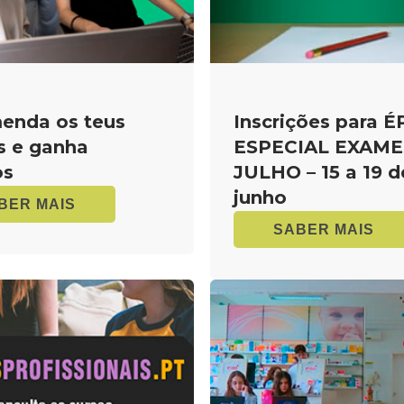
enda os teus
Inscrições para 
s e ganha
ESPECIAL EXAME
os
JULHO – 15 a 19 d
junho
BER MAIS
SABER MAIS