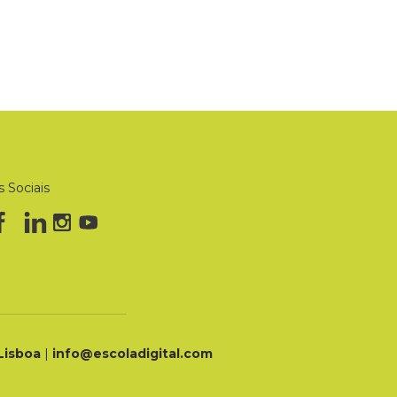
 Sociais
 Lisboa
|
info@escoladigital.com